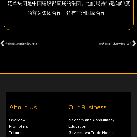
泛华集团是中国建设部直属的集团。他们期待与熟知印度
的普达集团合作，还有非洲国家合作。
Prev
理财师总编辑访问普达集团
普达集团在北京开设办公室
About Us
Our Business
Overview
Advisory and Consultancy
Promoters
Education
Tributes
Government Trade Houses