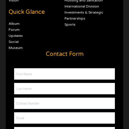
Vision
Housing and Sanitation
International Division
Quick Glance
Investments & Strategic
Partnerships
Album
Sports
Forum
Updates
Social
Museum
Contact Form
First Name
Last Name
Contact Number
Email
Message